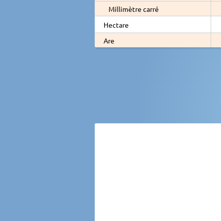
Millimètre carré
Hectare
Are