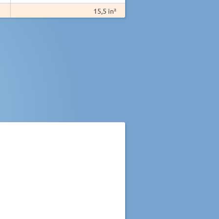
15,5 in²