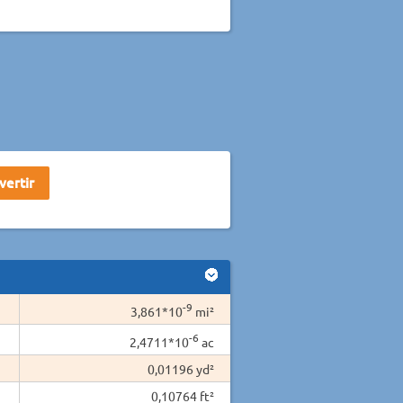
-9
3,861*10
mi²
-6
2,4711*10
ac
0,01196 yd²
0,10764 ft²