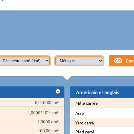
Américain et anglais
0,010000 m²
Mille carrée
-8
1,0000*10
km²
Acre
1,0000 dm²
Yard carré
100,00 cm²
Pied carré