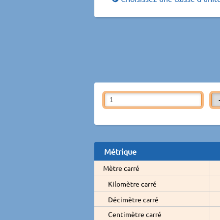
Métrique
Mètre carré
Kilomètre carré
Décimètre carré
Centimètre carré