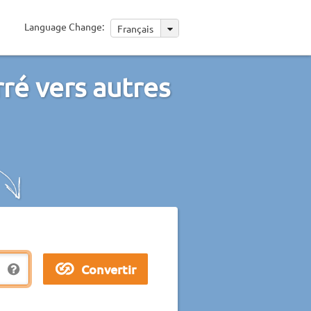
Language Change:
Français
ré vers autres