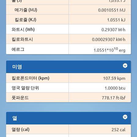
메가줄 (MJ)
0.0010551 MJ
킬로줄 (KJ)
1.0551 kJ
와트시 (Wh)
0.29307 W·h
킬로와트시
0.00029307 kW·h
10
에르그
1.0551*10
erg
미영
킬로폰드미터 (kpm)
107.59 kpm
영국 열량 단위
1.0000 btu
풋파운드
778.17 ft·lbf
열
열량 (cal)
252 cal