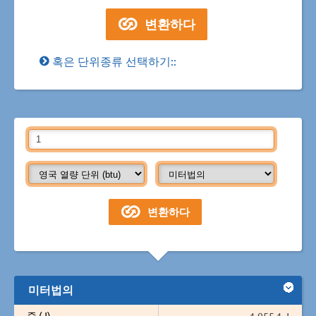
혹은 단위종류 선택하기::
미터법의
줄 (J)
1,055.1 J