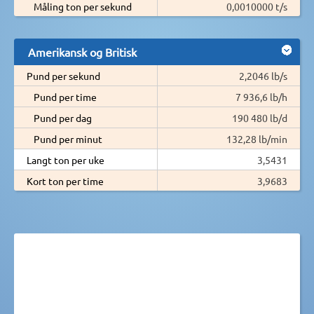
Måling ton per sekund
0,0010000 t/s
Amerikansk og Britisk
Pund per sekund
2,2046 lb/s
Pund per time
7 936,6 lb/h
Pund per dag
190 480 lb/d
Pund per minut
132,28 lb/min
Langt ton per uke
3,5431
Kort ton per time
3,9683