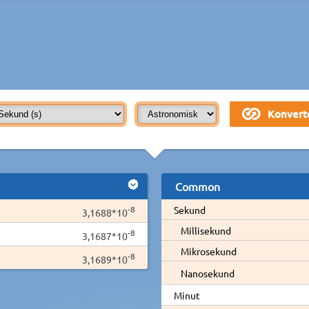
Common
-8
Sekund
3,1688*10
Millisekund
-8
3,1687*10
Mikrosekund
-8
3,1689*10
Nanosekund
Minut