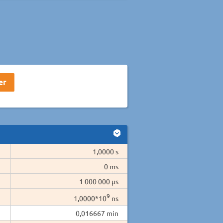
1,0000 s
0 ms
1 000 000 µs
9
1,0000*10
ns
0,016667 min