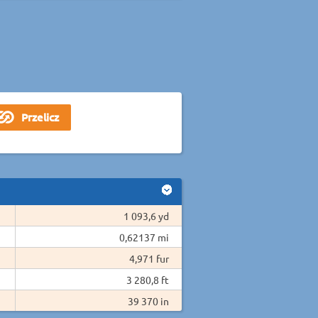
1 093,6 yd
0,62137 mi
4,971 fur
3 280,8 ft
39 370 in