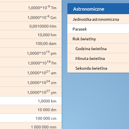
-9
1,0000*10
Tm
Astronomiczne
-6
1,0000*10
Gm
Jednostka astronomiczna
0,0010000 Mm
Parasek
10,000 hm
Rok świetlny
100,00 dam
Godzina świetlna
15
1,0000*10
pm
Minuta świetlna
18
1,0000*10
fm
Sekunda świetlna
21
1,0000*10
am
24
1,0000*10
zm
27
1,0000*10
ym
1,0000 km
10 000 dm
100 000 cm
1 000 000 mm