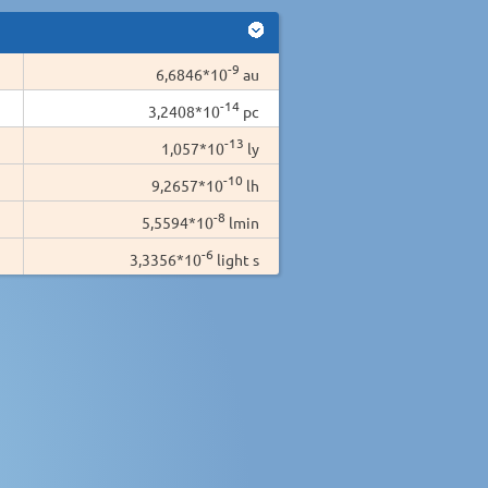
-9
6,6846*10
au
-14
3,2408*10
pc
-13
1,057*10
ly
-10
9,2657*10
lh
-8
5,5594*10
lmin
-6
3,3356*10
light s