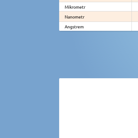
Mikrometr
Nanometr
Angstrem