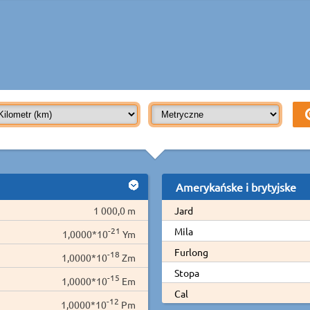
Amerykańske i brytyjske
1 000,0 m
Jard
-21
Mila
1,0000*10
Ym
Furlong
-18
1,0000*10
Zm
Stopa
-15
1,0000*10
Em
Cal
-12
1,0000*10
Pm