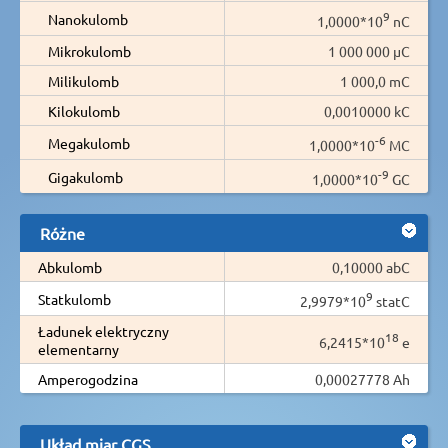
9
Nanokulomb
1,0000*10
nC
Mikrokulomb
1 000 000 µC
Milikulomb
1 000,0 mC
Kilokulomb
0,0010000 kC
-6
Megakulomb
1,0000*10
MC
-9
Gigakulomb
1,0000*10
GC
Różne
Abkulomb
0,10000 abC
9
Statkulomb
2,9979*10
statC
Ładunek elektryczny
18
6,2415*10
e
elementarny
Amperogodzina
0,00027778 Ah
Układ miar CGS