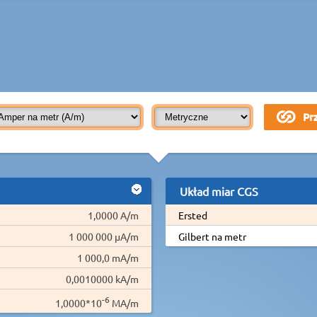
Układ miar CGS
1,0000 A/m
Ersted
1 000 000 µA/m
Gilbert na metr
1 000,0 mA/m
0,0010000 kA/m
-6
1,0000*10
MA/m