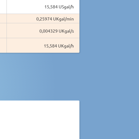
15,584 USgal/h
0,25974 UKgal/min
0,004329 UKgal/s
15,584 UKgal/h