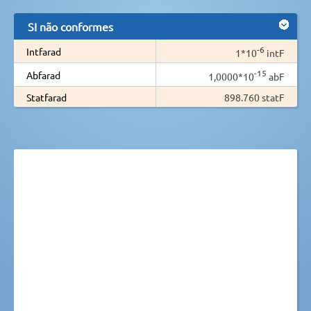
SI não conformes
-6
Intfarad
1*10
intF
-15
Abfarad
1,0000*10
abF
Statfarad
898.760 statF