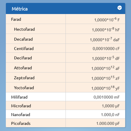
Métrica
-6
Farad
1,0000*10
F
-8
Hectofarad
1,0000*10
hF
-7
Decafarad
1,0000*10
daF
Centifarad
0,00010000 cF
-5
Decifarad
1,0000*10
dF
12
Attofarad
1,0000*10
aF
15
Zeptofarad
1,0000*10
zF
18
Yoctofarad
1,0000*10
yF
Milifarad
0,0010000 mF
Microfarad
1,0000 µF
Nanofarad
1.000,0 nF
Picofarads
1.000.000 pF