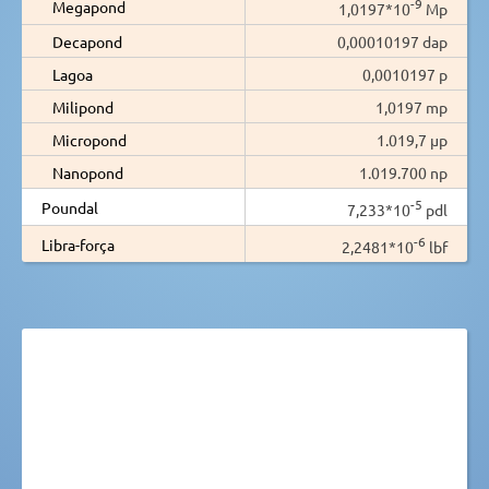
-9
Megapond
1,0197*10
Mp
Decapond
0,00010197 dap
Lagoa
0,0010197 p
Milipond
1,0197 mp
Micropond
1.019,7 µp
Nanopond
1.019.700 np
-5
Poundal
7,233*10
pdl
-6
Libra-força
2,2481*10
lbf