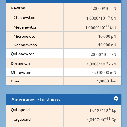
-5
Newton
1,0000*10
N
-14
Giganewton
1,0000*10
GN
-11
Meganewton
1,0000*10
MN
Micronewton
10,000 µN
Nanonewton
10.000 nN
-8
Quilonewton
1,0000*10
kN
-6
Decanewton
1,0000*10
daN
Milinewton
0,010000 mN
Dina
1,0000 dyn
Americanos e britânicos
-6
Quilopond
1,0197*10
kp
-12
Gigapond
1,0197*10
Gp