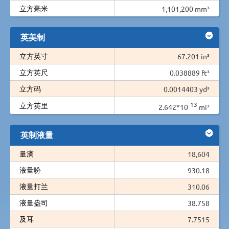
立方毫米
1,101,200 mm³
英美制
立方英寸
67.201 in³
立方英尺
0.038889 ft³
立方码
0.0014403 yd³
-13
立方英里
2.642*10
mi³
英制液量
量滴
18,604
液量吩
930.18
液量打兰
310.06
液量盎司
38.758
及耳
7.7515