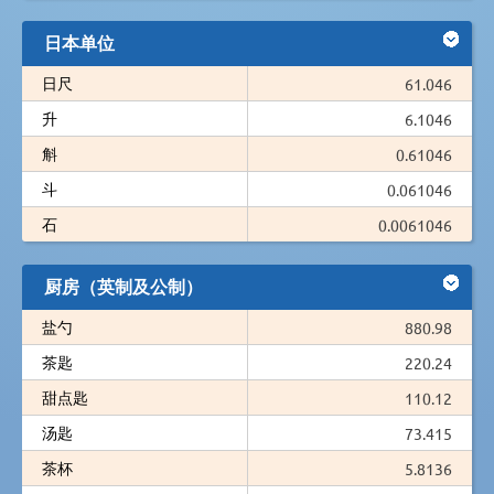
日本单位
日尺
61.046
升
6.1046
斛
0.61046
斗
0.061046
石
0.0061046
厨房（英制及公制）
盐勺
880.98
茶匙
220.24
甜点匙
110.12
汤匙
73.415
茶杯
5.8136