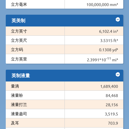
立方毫米
100,000,000 mm³
英美制
立方英寸
6,102.4 in³
立方英尺
3.5315 ft³
立方码
0.1308 yd³
-11
立方英里
2.3991*10
mi³
英制液量
量滴
1,689,400
液量吩
84,468
液量打兰
28,156
液量盎司
3,519.5
及耳
703.9