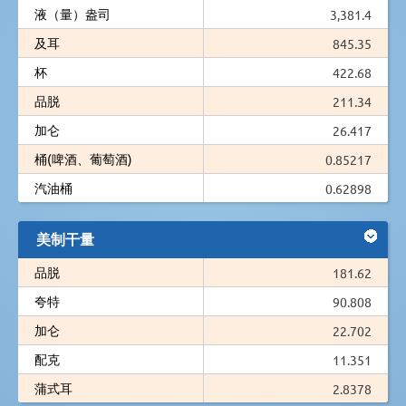
液（量）盎司
3,381.4
及耳
845.35
杯
422.68
品脱
211.34
加仑
26.417
桶(啤酒、葡萄酒)
0.85217
汽油桶
0.62898
美制干量
品脱
181.62
夸特
90.808
加仑
22.702
配克
11.351
蒲式耳
2.8378