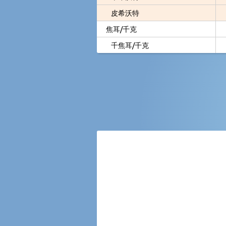
皮希沃特
焦耳/千克
千焦耳/千克