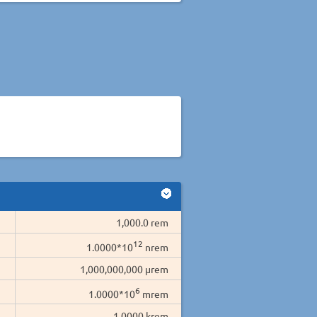
1,000.0 rem
12
1.0000*10
nrem
1,000,000,000 µrem
6
1.0000*10
mrem
1.0000 krem