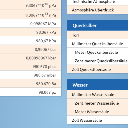
Technische Atmosphäre
10
9,8067*10
µPa
Atmosphäre Überdruck
13
9,8067*10
nPa
0,098067 MPa
Quecksilber
98,067 kPa
Torr
980,67 hPa
Millimeter Quecksilbersäule
0,98067 bar
Meter Quecksilbersäule
0,00098067 kbar
Zentimeter Quecksilbersäule
980.670 µbar
Zoll Quecksilbersäule
980,67 mbar
980.670 Ba
Wasser
98,067 pz
Millimeter Wassersäule
Zentimeter Wassersäule
Meter Wassersäule
Zoll Wassersäule