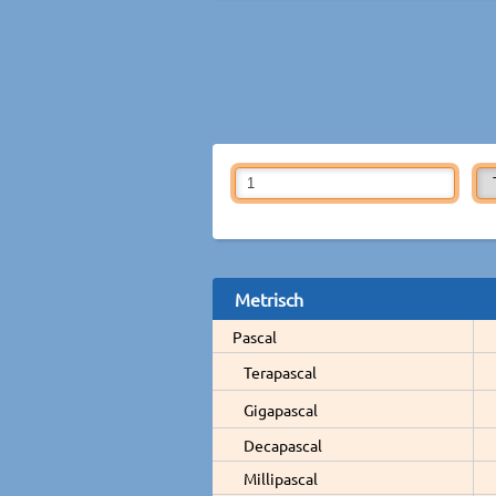
Metrisch
Pascal
Terapascal
Gigapascal
Decapascal
Millipascal