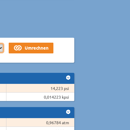
14,223 psi
0,014223 kpsi
0,96784 atm