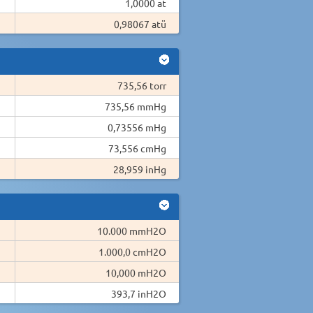
1,0000 at
0,98067 atü
735,56 torr
735,56 mmHg
0,73556 mHg
73,556 cmHg
28,959 inHg
10.000 mmH2O
1.000,0 cmH2O
10,000 mH2O
393,7 inH2O