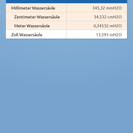
Millimeter Wassersäule
345,32 mmH2O
Zentimeter Wassersäule
34,532 cmH2O
Meter Wassersäule
0,34532 mH2O
Zoll Wassersäule
13,595 inH2O