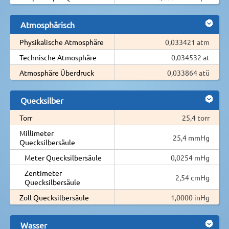
Atmosphärisch
Physikalische Atmosphäre
0,033421 atm
Technische Atmosphäre
0,034532 at
Atmosphäre Überdruck
0,033864 atü
Quecksilber
Torr
25,4 torr
Millimeter
25,4 mmHg
Quecksilbersäule
Meter Quecksilbersäule
0,0254 mHg
Zentimeter
2,54 cmHg
Quecksilbersäule
Zoll Quecksilbersäule
1,0000 inHg
Wasser