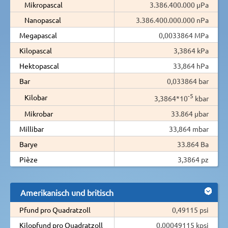
Mikropascal
3.386.400.000 µPa
Nanopascal
3.386.400.000.000 nPa
Megapascal
0,0033864 MPa
Kilopascal
3,3864 kPa
Hektopascal
33,864 hPa
Bar
0,033864 bar
-5
Kilobar
3,3864*10
kbar
Mikrobar
33.864 µbar
Millibar
33,864 mbar
Barye
33.864 Ba
Pièze
3,3864 pz
Amerikanisch und britisch
Pfund pro Quadratzoll
0,49115 psi
Kilopfund pro Quadratzoll
0,00049115 kpsi