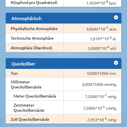
-8
Kilopfund pro Quadratzoll
1,4504*10
kpsi
Atmosphärisch
-7
Physikalische Atmosphäre
9,8692*10
atm
-6
Technische Atmosphäre
1,0197*10
at
-6
Atmosphäre Überdruck
1,0000*10
atü
Quecksilber
Torr
0,00075006 torr
Millimeter
0,00075006 mmHg
Quecksilbersäule
-7
Meter Quecksilbersäule
7,5006*10
mHg
Zentimeter
-5
7,5006*10
cmHg
Quecksilbersäule
-5
Zoll Quecksilbersäule
2,953*10
inHg