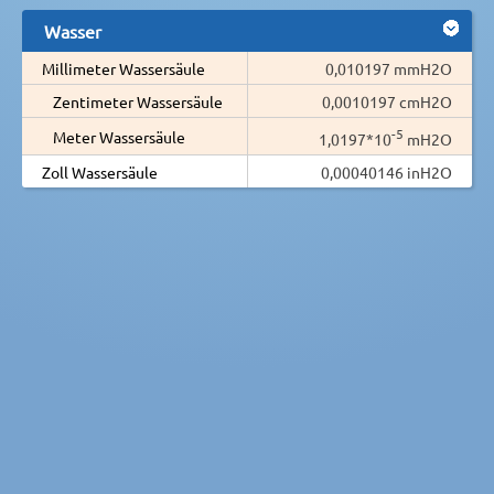
Wasser
Millimeter Wassersäule
0,010197 mmH2O
Zentimeter Wassersäule
0,0010197 cmH2O
-5
Meter Wassersäule
1,0197*10
mH2O
Zoll Wassersäule
0,00040146 inH2O