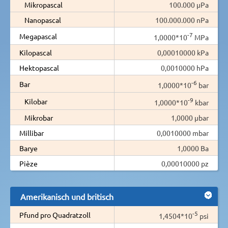
Mikropascal
100.000 µPa
Nanopascal
100.000.000 nPa
-7
Megapascal
1,0000*10
MPa
Kilopascal
0,00010000 kPa
Hektopascal
0,0010000 hPa
-6
Bar
1,0000*10
bar
-9
Kilobar
1,0000*10
kbar
Mikrobar
1,0000 µbar
Millibar
0,0010000 mbar
Barye
1,0000 Ba
Pièze
0,00010000 pz
Amerikanisch und britisch
-5
Pfund pro Quadratzoll
1,4504*10
psi