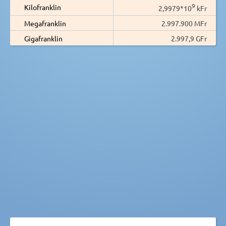
9
Kilofranklin
2,9979*10
kFr
Megafranklin
2.997.900 MFr
Gigafranklin
2.997,9 GFr