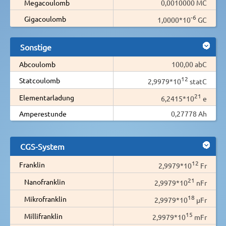
Megacoulomb
0,0010000 MC
-6
Gigacoulomb
1,0000*10
GC
Sonstige
Abcoulomb
100,00 abC
12
Statcoulomb
2,9979*10
statC
21
Elementarladung
6,2415*10
e
Amperestunde
0,27778 Ah
CGS-System
12
Franklin
2,9979*10
Fr
21
Nanofranklin
2,9979*10
nFr
18
Mikrofranklin
2,9979*10
µFr
15
Millifranklin
2,9979*10
mFr