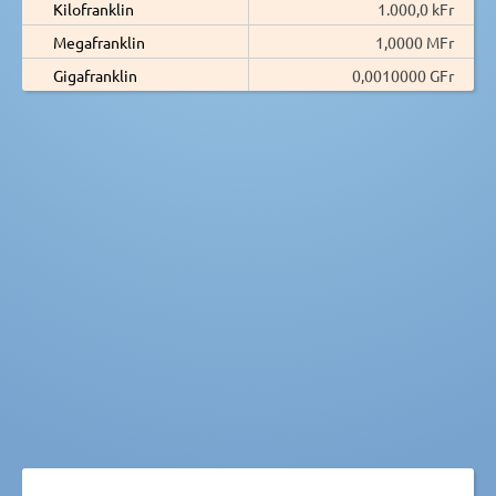
Kilofranklin
1.000,0 kFr
Megafranklin
1,0000 MFr
Gigafranklin
0,0010000 GFr