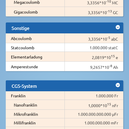
-10
Megacoulomb
3,3356*10
MC
-13
Gigacoulomb
3,3356*10
GC
Sonstige
-5
Abcoulomb
3,3356*10
abC
Statcoulomb
1.000.000 statC
15
Elementarladung
2,0819*10
e
-8
Amperestunde
9,2657*10
Ah
CGS-System
Franklin
1.000.000 Fr
15
Nanofranklin
1,0000*10
nFr
Mikrofranklin
1.000.000.000.000 µFr
Millifranklin
1.000.000.000 mFr