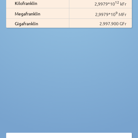
12
Kilofranklin
2,9979*10
kFr
9
Megafranklin
2,9979*10
MFr
Gigafranklin
2.997.900 GFr