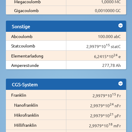
Megacoulomb
1,0000 MC
Gigacoulomb
0,0010000 GC
Sonstige
Abcoulomb
100.000 abC
15
Statcoulomb
2,9979*10
statC
24
Elementarladung
6,2415*10
e
Amperestunde
277,78 Ah
CGS-System
15
Franklin
2,9979*10
Fr
24
Nanofranklin
2,9979*10
nFr
21
Mikrofranklin
2,9979*10
µFr
18
Millifranklin
2,9979*10
mFr