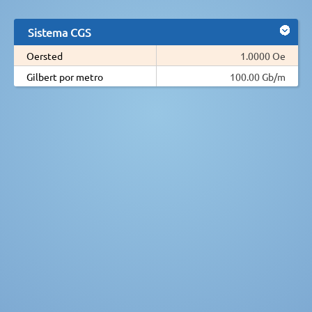
Sistema CGS
Oersted
1.0000 Oe
Gilbert por metro
100.00 Gb/m