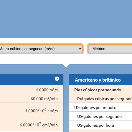
Americano y británico
1.0000 m³/s
Pies cúbicos por segundo
60.000 m³/min
Pulgadas cúbicas por segund
US-galones por minuto
6
1.0000*10
cm³/s
US-galones por segundo
7
6.0000*10
cm³/min
US-galones por hora