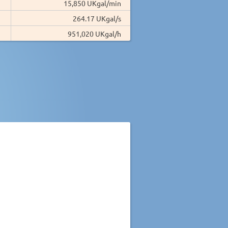
15,850 UKgal/min
264.17 UKgal/s
951,020 UKgal/h