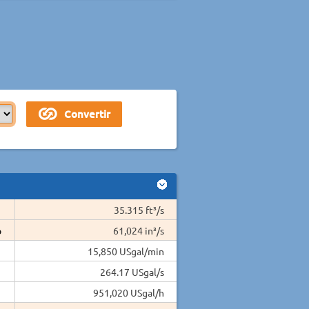
35.315 ft³/s
o
61,024 in³/s
15,850 USgal/min
264.17 USgal/s
951,020 USgal/h