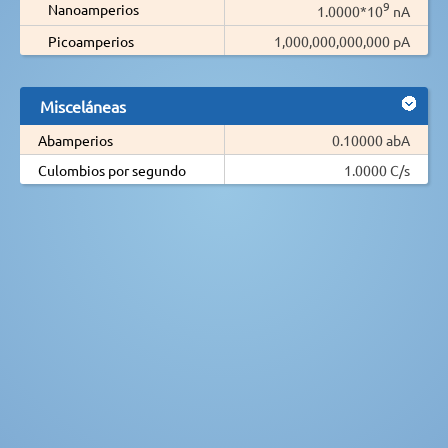
9
Nanoamperios
1.0000*10
nA
Picoamperios
1,000,000,000,000 pA
Misceláneas
Abamperios
0.10000 abA
Culombios por segundo
1.0000 C/s