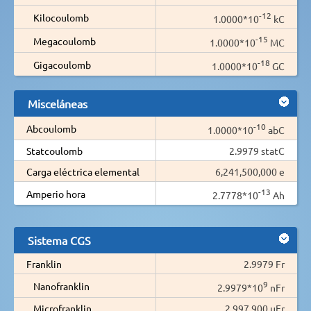
-12
Kilocoulomb
1.0000*10
kC
-15
Megacoulomb
1.0000*10
MC
-18
Gigacoulomb
1.0000*10
GC
Misceláneas
-10
Abcoulomb
1.0000*10
abC
Statcoulomb
2.9979 statC
Carga eléctrica elemental
6,241,500,000 e
-13
Amperio hora
2.7778*10
Ah
Sistema CGS
Franklin
2.9979 Fr
9
Nanofranklin
2.9979*10
nFr
Microfranklin
2,997,900 µFr