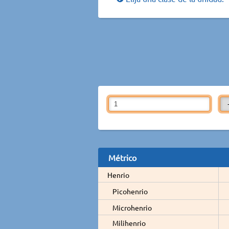
Métrico
Henrio
Picohenrio
Microhenrio
Milihenrio