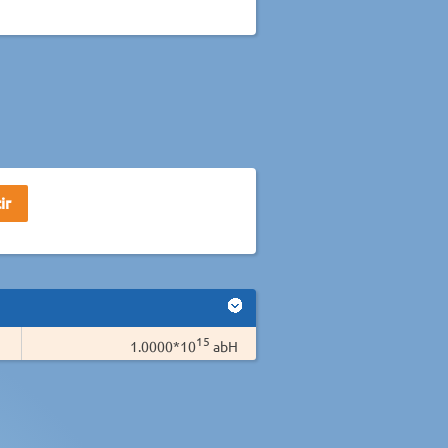
15
1.0000*10
abH