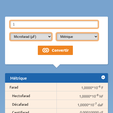
Métrique
-6
Farad
1,0000*10
F
-8
Hectofarad
1,0000*10
hF
-7
Décafarad
1,0000*10
daF
Centifarad
0,00010000 cF