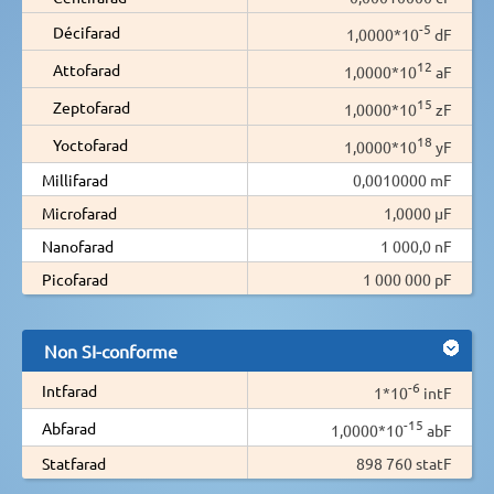
-5
Décifarad
1,0000*10
dF
12
Attofarad
1,0000*10
aF
15
Zeptofarad
1,0000*10
zF
18
Yoctofarad
1,0000*10
yF
Millifarad
0,0010000 mF
Microfarad
1,0000 µF
Nanofarad
1 000,0 nF
Picofarad
1 000 000 pF
Non SI-conforme
-6
Intfarad
1*10
intF
-15
Abfarad
1,0000*10
abF
Statfarad
898 760 statF