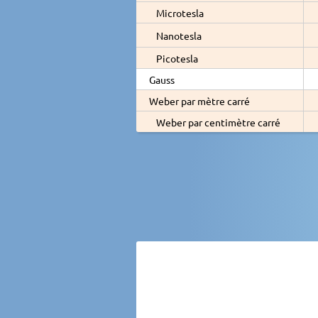
Microtesla
Nanotesla
Picotesla
Gauss
Weber par mètre carré
Weber par centimètre carré