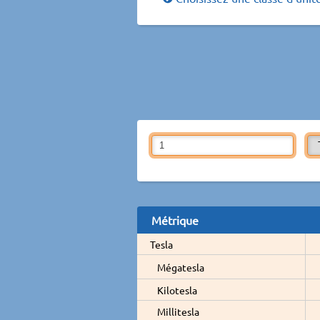
Métrique
Tesla
Mégatesla
Kilotesla
Millitesla