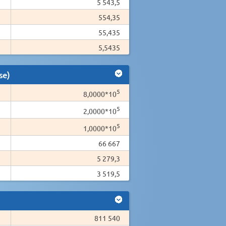
5 543,5
554,35
55,435
5,5435
se)
5
8,0000*10
5
2,0000*10
5
1,0000*10
66 667
5 279,3
3 519,5
811 540