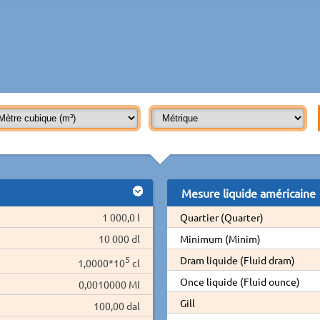
Mesure liquide américaine
1 000,0 l
Quartier (Quarter)
10 000 dl
Minimum (Minim)
5
Dram liquide (Fluid dram)
1,0000*10
cl
Once liquide (Fluid ounce)
0,0010000 Ml
Gill
100,00 dal