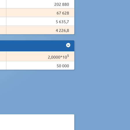
202 880
67 628
5 635,7
4 226,8
5
2,0000*10
50 000