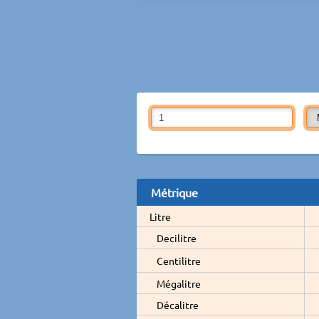
Métrique
Litre
Decilitre
Centilitre
Mégalitre
Décalitre