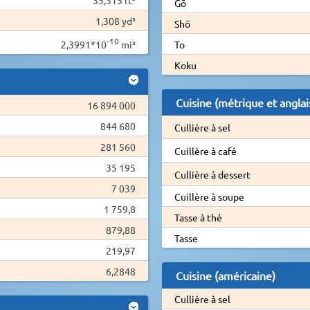
Gō
1,308 yd³
Shō
-10
2,3991*10
mi³
To
Koku
Cuisine (métrique et anglai
16 894 000
844 680
Cullière à sel
281 560
Cuillère à café
35 195
Cullière à dessert
7 039
Cuillère à soupe
1 759,8
Tasse à thé
879,88
Tasse
219,97
6,2848
Cuisine (américaine)
Cullière à sel