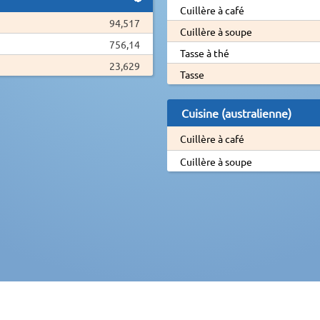
Cuillère à café
94,517
Cuillère à soupe
756,14
Tasse à thé
23,629
Tasse
Cuisine (australienne)
Cuillère à café
Cuillère à soupe