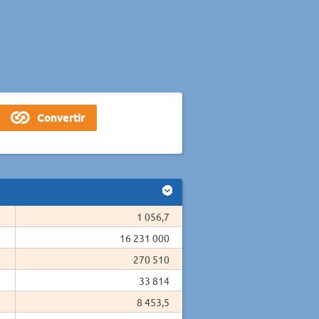
1 056,7
16 231 000
270 510
33 814
8 453,5