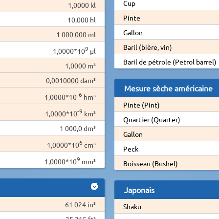
Cup
1,0000 kl
Pinte
10,000 hl
Gallon
1 000 000 ml
Baril (bière, vin)
9
1,0000*10
µl
Baril de pétrole (Petrol barrel)
1,0000 m³
0,0010000 dam³
Mesure sèche américaine
-6
1,0000*10
hm³
Pinte (Pint)
-9
1,0000*10
km³
Quartier (Quarter)
1 000,0 dm³
Gallon
6
1,0000*10
cm³
Peck
9
1,0000*10
mm³
Boisseau (Bushel)
Japonais
61 024 in³
Shaku
35,315 ft³