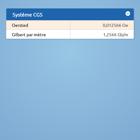
Système CGS
Oersted
0,012566 Oe
Gilbert par mètre
1,2566 Gb/m