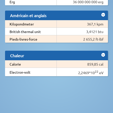
Erg
36 000 000 000 erg
Américain et anglais
Kilopondmeter
367,1 kpm
British thermal unit
3,4121 btu
Pieds-livres-force
2 655,2 ft·lbf
Chaleur
Calorie
859,85 cal
22
Electron-volt
2,2469*10
eV