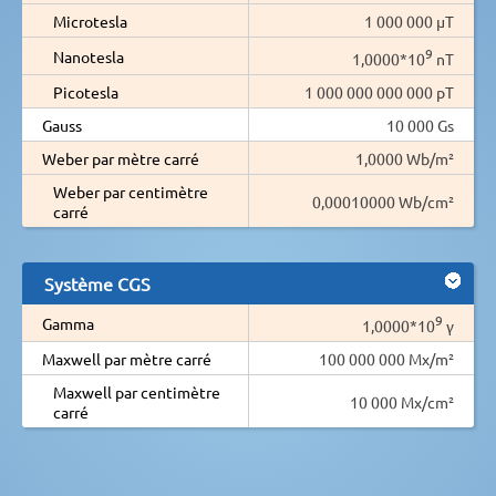
Microtesla
1 000 000 µT
9
Nanotesla
1,0000*10
nT
Picotesla
1 000 000 000 000 pT
Gauss
10 000 Gs
Weber par mètre carré
1,0000 Wb/m²
Weber par centimètre
0,00010000 Wb/cm²
carré
Système CGS
9
Gamma
1,0000*10
γ
Maxwell par mètre carré
100 000 000 Mx/m²
Maxwell par centimètre
10 000 Mx/cm²
carré