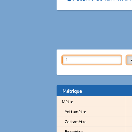
Métrique
Mètre
Yottamètre
Zettamètre
Examètre