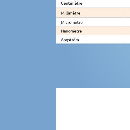
Centimètre
Millimètre
Micromètre
Nanomètre
Angström