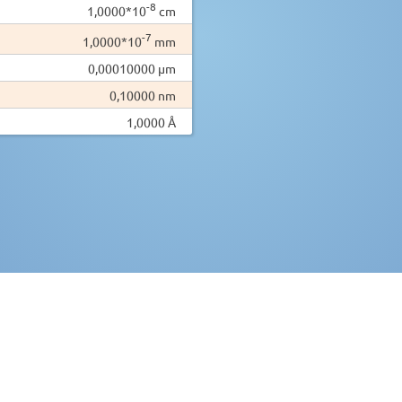
-8
1,0000*10
cm
-7
1,0000*10
mm
0,00010000 µm
0,10000 nm
1,0000 Å