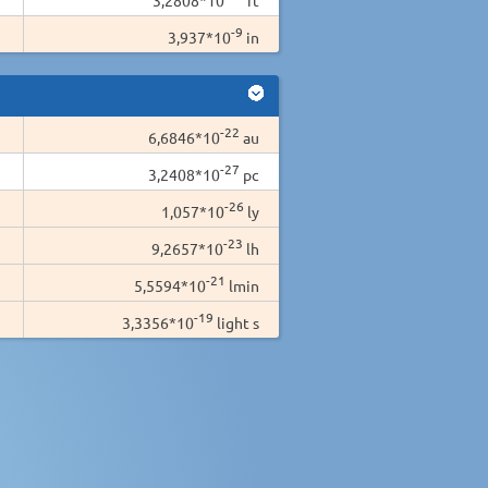
-9
3,937*10
in
-22
6,6846*10
au
-27
3,2408*10
pc
-26
1,057*10
ly
-23
9,2657*10
lh
-21
5,5594*10
lmin
-19
3,3356*10
light s