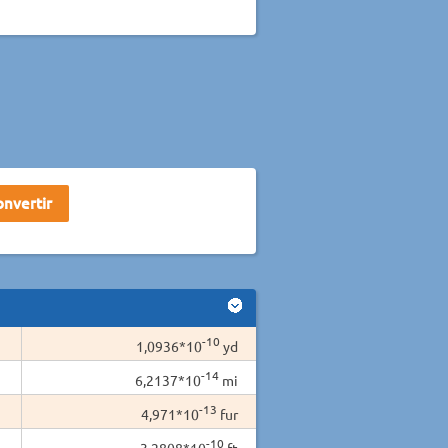
-10
1,0936*10
yd
-14
6,2137*10
mi
-13
4,971*10
fur
-10
3,2808*10
ft