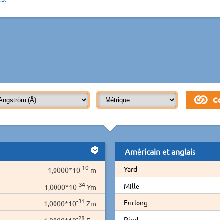
Américain et anglais
-10
Yard
1,0000*10
m
-34
Mille
1,0000*10
Ym
-31
Furlong
1,0000*10
Zm
-28
Pied
1,0000*10
Em