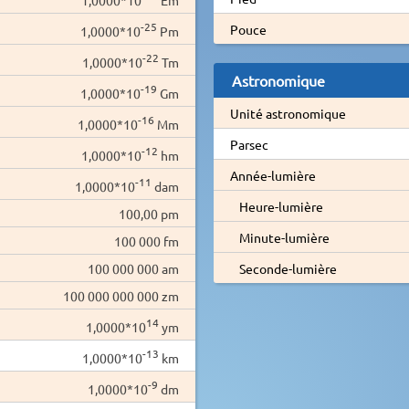
-25
Pouce
1,0000*10
Pm
-22
1,0000*10
Tm
Astronomique
-19
1,0000*10
Gm
Unité astronomique
-16
1,0000*10
Mm
Parsec
-12
1,0000*10
hm
Année-lumière
-11
1,0000*10
dam
Heure-lumière
100,00 pm
Minute-lumière
100 000 fm
100 000 000 am
Seconde-lumière
100 000 000 000 zm
14
1,0000*10
ym
-13
1,0000*10
km
-9
1,0000*10
dm