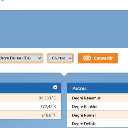
Autres
99,333 °C
Degré Réaumur
372,48 K
Degré Rankine
210,8 °F
Degré Rømer
Degré Delisle