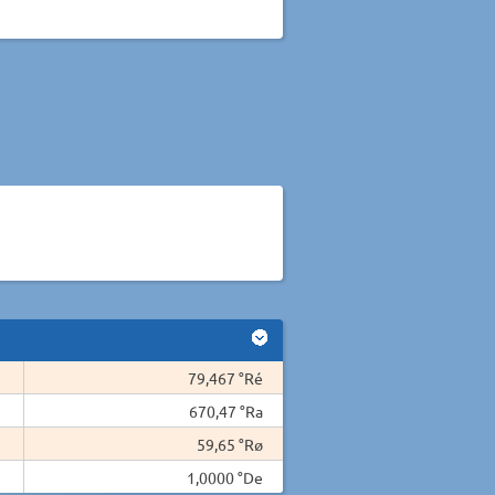
79,467 °Ré
670,47 °Ra
59,65 °Rø
1,0000 °De