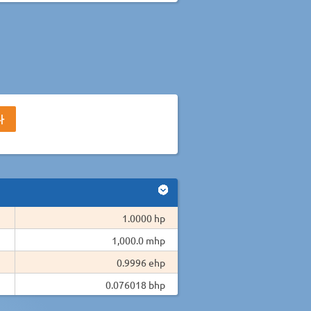
1.0000 hp
1,000.0 mhp
0.9996 ehp
0.076018 bhp