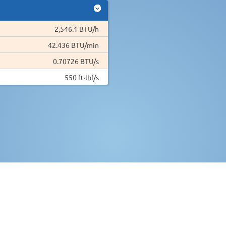
2,546.1 BTU/h
42.436 BTU/min
0.70726 BTU/s
550 ft·lbf/s