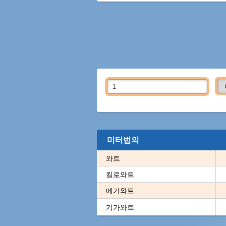
미터법의
와트
킬로와트
메가와트
기가와트