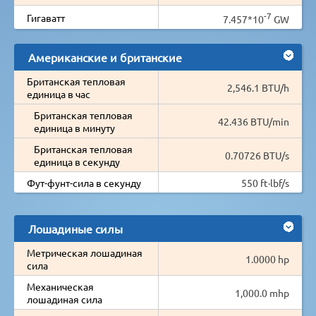
-7
Гигаватт
7.457*10
GW
Американские и британские
Британская тепловая
2,546.1 BTU/h
единица в час
Британская тепловая
42.436 BTU/min
единица в минуту
Британская тепловая
0.70726 BTU/s
единица в секунду
Фут-фунт-сила в секунду
550 ft·lbf/s
Лошадиные силы
Метрическая лошадиная
1.0000 hp
сила
Механическая
1,000.0 mhp
лошадиная сила