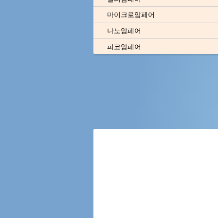
마이크로암페어
나노암페어
피코암페어