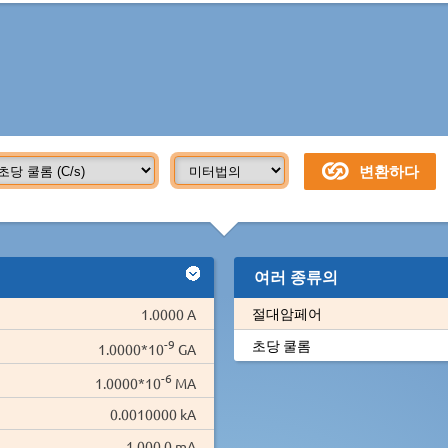
여러 종류의
절대암페어
1.0000 A
-9
초당 쿨롬
1.0000*10
GA
-6
1.0000*10
MA
0.0010000 kA
1,000.0 mA