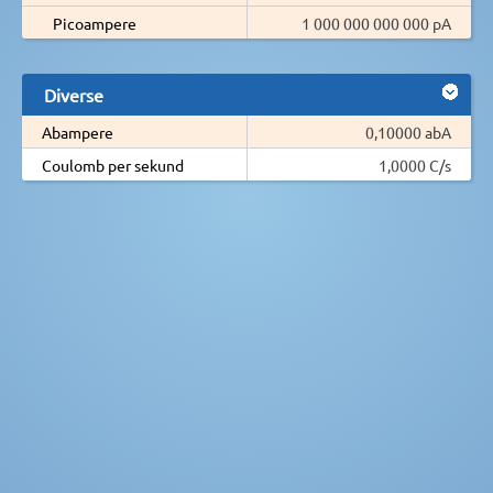
Picoampere
1 000 000 000 000 pA
Diverse
Abampere
0,10000 abA
Coulomb per sekund
1,0000 C/s