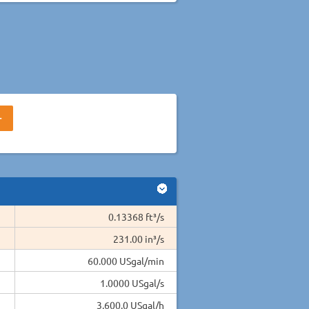
0.13368 ft³/s
231.00 in³/s
60.000 USgal/min
1.0000 USgal/s
3,600.0 USgal/h