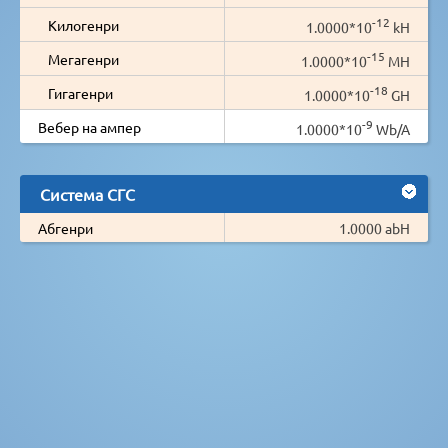
-12
Килогенри
1.0000*10
kH
-15
Мегагенри
1.0000*10
MH
-18
Гигагенри
1.0000*10
GH
-9
Вебер на ампер
1.0000*10
Wb/A
Система СГС
Абгенри
1.0000 abH