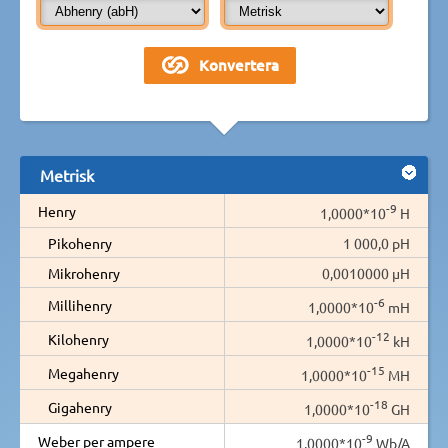
Metrisk
-9
Henry
1,0000*10
H
Pikohenry
1 000,0 pH
Mikrohenry
0,0010000 µH
-6
Millihenry
1,0000*10
mH
-12
Kilohenry
1,0000*10
kH
-15
Megahenry
1,0000*10
MH
-18
Gigahenry
1,0000*10
GH
-9
Weber per ampere
1,0000*10
Wb/A