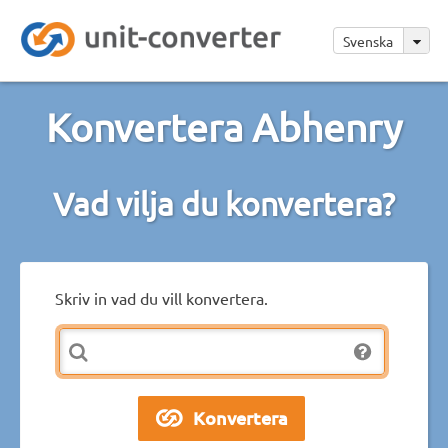
Svenska
Konvertera Abhenry
Vad vilja du konvertera?
Skriv in vad du vill konvertera.