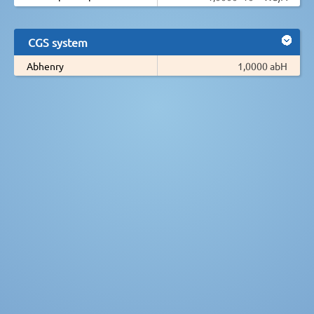
CGS system
Abhenry
1,0000 abH