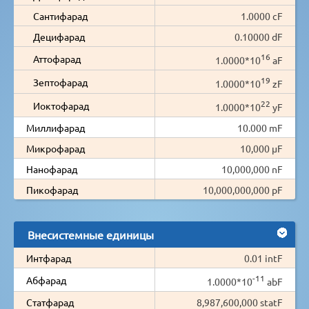
Сантифарад
1.0000 cF
Децифарад
0.10000 dF
16
Аттофарад
1.0000*10
aF
19
Зептофарад
1.0000*10
zF
22
Иоктофарад
1.0000*10
yF
Миллифарад
10.000 mF
Микрофарад
10,000 µF
Нанофарад
10,000,000 nF
Пикофарад
10,000,000,000 pF
Внесистемные единицы
Интфарад
0.01 intF
-11
Абфарад
1.0000*10
abF
Статфарад
8,987,600,000 statF