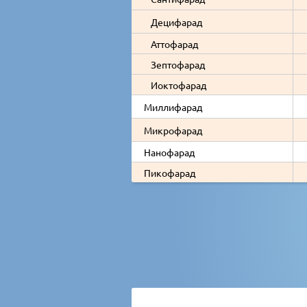
Децифарад
Аттофарад
Зептофарад
Иоктофарад
Миллифарад
Микрофарад
Нанофарад
Пикофарад