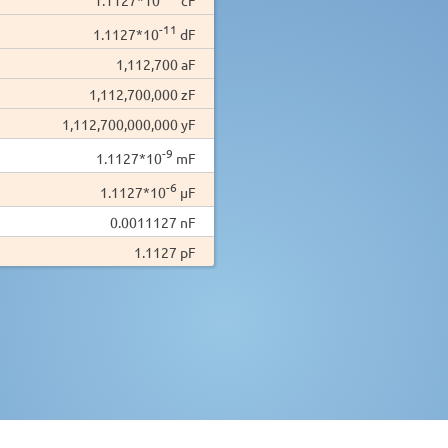
-11
1.1127*10
dF
1,112,700 aF
1,112,700,000 zF
1,112,700,000,000 yF
-9
1.1127*10
mF
-6
1.1127*10
µF
0.0011127 nF
1.1127 pF