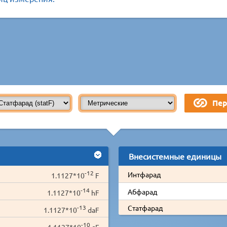
Внесистемные единицы
-12
Интфарад
1.1127*10
F
-14
Абфарад
1.1127*10
hF
-13
Статфарад
1.1127*10
daF
-10
1.1127*10
cF