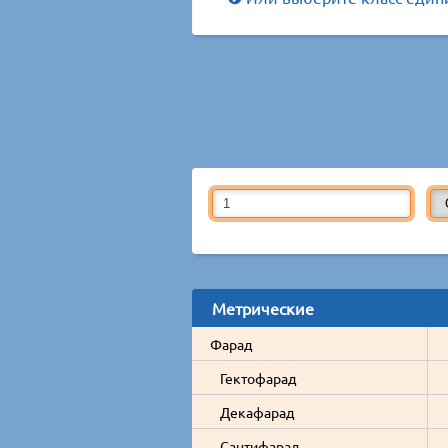
Метрические
Фарад
Гектофарад
Декафарад
Сантифарад