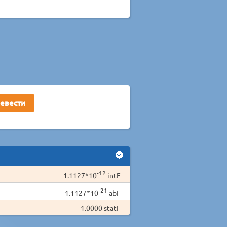
-12
1.1127*10
intF
-21
1.1127*10
abF
1.0000 statF