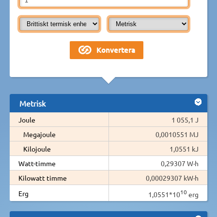
Metrisk
Joule
1 055,1 J
Megajoule
0,0010551 MJ
Kilojoule
1,0551 kJ
Watt-timme
0,29307 W·h
Kilowatt timme
0,00029307 kW·h
10
Erg
1,0551*10
erg