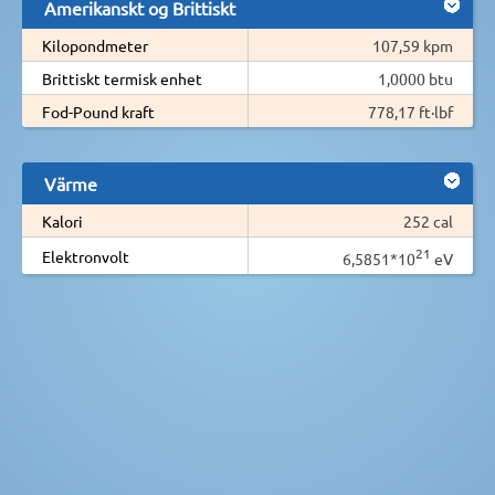
Amerikanskt og Brittiskt
Kilopondmeter
107,59 kpm
Brittiskt termisk enhet
1,0000 btu
Fod-Pound kraft
778,17 ft·lbf
Värme
Kalori
252 cal
21
Elektronvolt
6,5851*10
eV