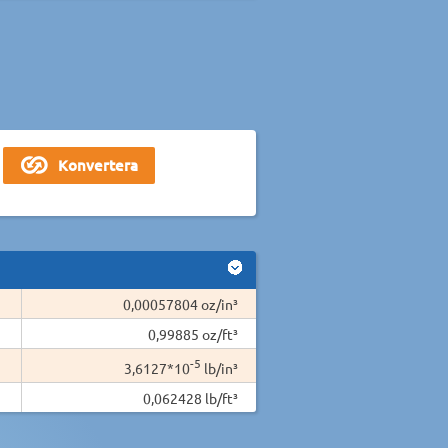
0,00057804 oz/in³
0,99885 oz/ft³
-5
3,6127*10
lb/in³
0,062428 lb/ft³