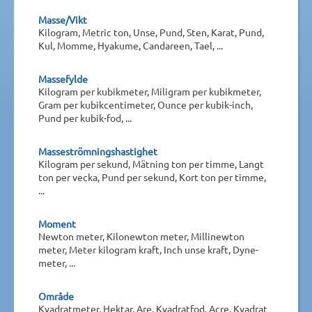
Masse/Vikt
Kilogram, Metric ton, Unse, Pund, Sten, Karat, Pund,
Kul, Momme, Hyakume, Candareen, Tael, ...
Massefylde
Kilogram per kubikmeter, Miligram per kubikmeter,
Gram per kubikcentimeter, Ounce per kubik-inch,
Pund per kubik-fod, ...
Masseströmningshastighet
Kilogram per sekund, Mätning ton per timme, Langt
ton per vecka, Pund per sekund, Kort ton per timme,
...
Moment
Newton meter, Kilonewton meter, Millinewton
meter, Meter kilogram kraft, Inch unse kraft, Dyne-
meter, ...
Område
Kvadratmeter, Hektar, Are, Kvadratfod, Acre, Kvadrat