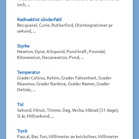
inch, ...
Radioaktivt sönderfald
Becquerel, Curie, Rutherford, Disintegrationer pr
sekund, ...
Styrke
Newton, Dyne, Kilopond, Pund kraft, Poundal,
Kilonewton, Decanewton, Pond, ...
Temperatur
Grader Celsius, Kelvin, Grader Fahrenheit, Grader
Réaumur, Grader Rankine, Grader Rømer, Grader
Delisle, ...
Tid
Sekund, Minut, Timme, Dag, Vecka, Månad (31 dage),
SI år, Millisekund, ...
Tryck
Pascal, Bar, Torr, Millimeter av kvicksilver, Millimeter