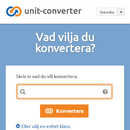
Svenska
Vad vilja du
konvertera?
Skriv in vad du vill konvertera.
Eller välj en enhet klass: