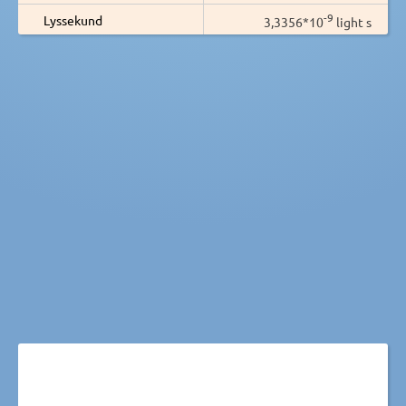
-9
Lyssekund
3,3356*10
light s