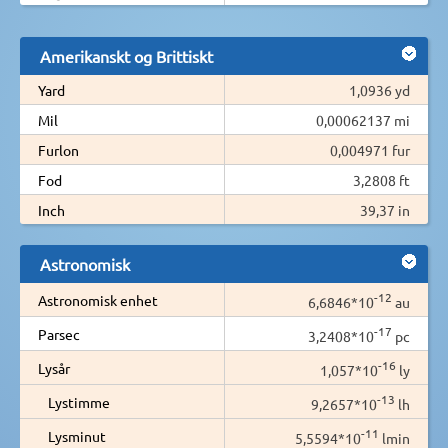
Amerikanskt og Brittiskt
Yard
1,0936 yd
Mil
0,00062137 mi
Furlon
0,004971 fur
Fod
3,2808 ft
Inch
39,37 in
Astronomisk
-12
Astronomisk enhet
6,6846*10
au
-17
Parsec
3,2408*10
pc
-16
Lysår
1,057*10
ly
-13
Lystimme
9,2657*10
lh
-11
Lysminut
5,5594*10
lmin