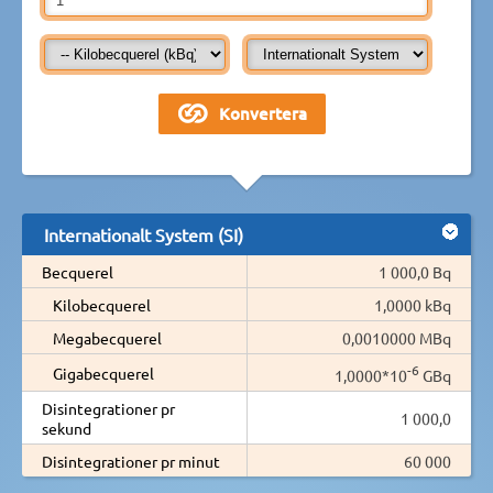
Internationalt System (SI)
Becquerel
1 000,0 Bq
Kilobecquerel
1,0000 kBq
Megabecquerel
0,0010000 MBq
-6
Gigabecquerel
1,0000*10
GBq
Disintegrationer pr
1 000,0
sekund
Disintegrationer pr minut
60 000