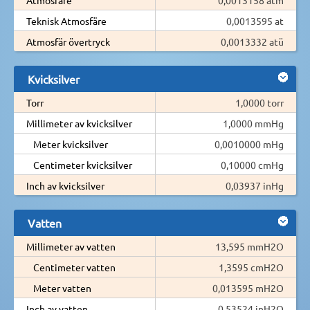
Teknisk Atmosfäre
0,0013595 at
Atmosfär övertryck
0,0013332 atü
Kvicksilver
Torr
1,0000 torr
Millimeter av kvicksilver
1,0000 mmHg
Meter kvicksilver
0,0010000 mHg
Centimeter kvicksilver
0,10000 cmHg
Inch av kvicksilver
0,03937 inHg
Vatten
Millimeter av vatten
13,595 mmH2O
Centimeter vatten
1,3595 cmH2O
Meter vatten
0,013595 mH2O
Inch av vatten
0,53524 inH2O