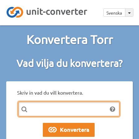
Svenska
Konvertera Torr
Vad vilja du konvertera?
Skriv in vad du vill konvertera.