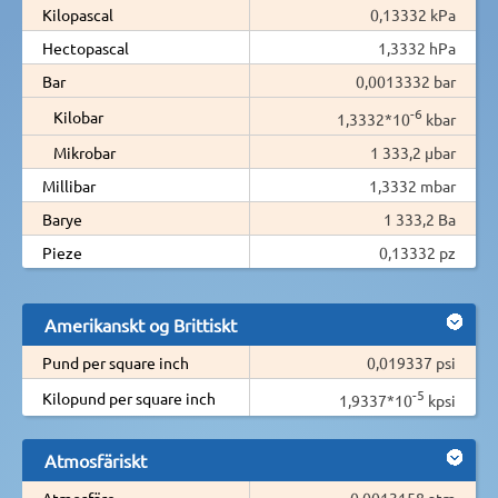
Kilopascal
0,13332 kPa
Hectopascal
1,3332 hPa
Bar
0,0013332 bar
-6
Kilobar
1,3332*10
kbar
Mikrobar
1 333,2 µbar
Millibar
1,3332 mbar
Barye
1 333,2 Ba
Pieze
0,13332 pz
Amerikanskt og Brittiskt
Pund per square inch
0,019337 psi
-5
Kilopund per square inch
1,9337*10
kpsi
Atmosfäriskt
Atmosfäre
0,0013158 atm