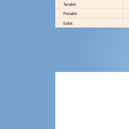
Terabit
Petabit
Exbit