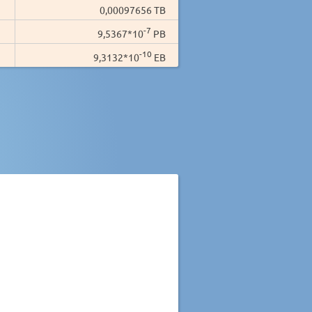
0,00097656 TB
-7
9,5367*10
PB
-10
9,3132*10
EB