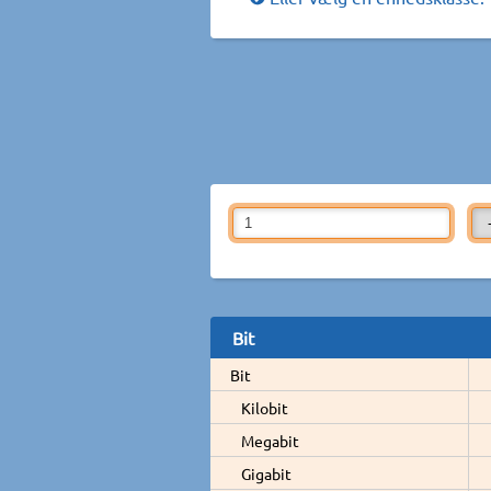
Bit
Bit
Kilobit
Megabit
Gigabit