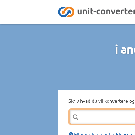
i a
Skriv hvad du vil konvertere og 
Eller vælg en enhedsklasse: