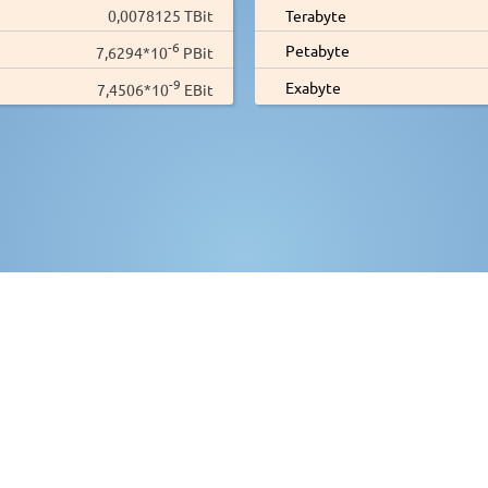
0,0078125 TBit
Terabyte
-6
Petabyte
7,6294*10
PBit
-9
Exabyte
7,4506*10
EBit