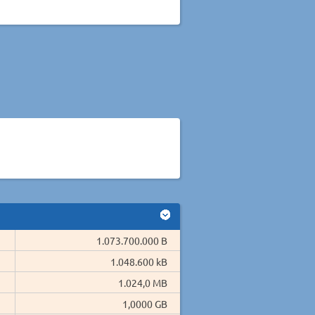
1.073.700.000 B
1.048.600 kB
1.024,0 MB
1,0000 GB