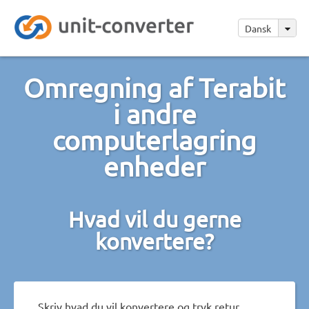
Dansk
Omregning af Terabit
i andre
computerlagring
enheder
Hvad vil du gerne
konvertere?
Skriv hvad du vil konvertere og tryk retur.