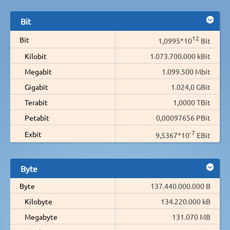
Bit
12
Bit
1,0995*10
Bit
Kilobit
1.073.700.000 kBit
Megabit
1.099.500 Mbit
Gigabit
1.024,0 GBit
Terabit
1,0000 TBit
Petabit
0,00097656 PBit
-7
Exbit
9,5367*10
EBit
Byte
Byte
137.440.000.000 B
Kilobyte
134.220.000 kB
Megabyte
131.070 MB