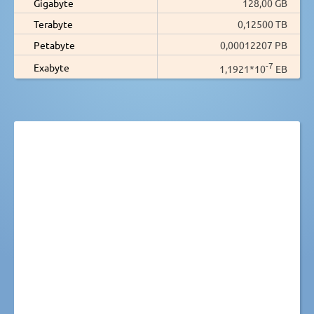
Gigabyte
128,00 GB
Terabyte
0,12500 TB
Petabyte
0,00012207 PB
-7
Exabyte
1,1921*10
EB