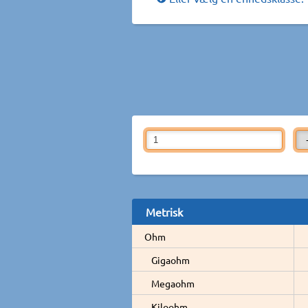
Metrisk
Ohm
Gigaohm
Megaohm
Kiloohm