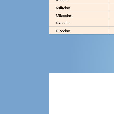
Milliohm
Mikroohm
Nanoohm
Picoohm