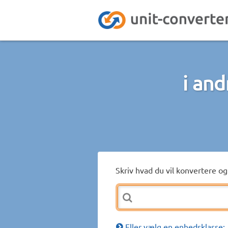
i an
Skriv hvad du vil konvertere og 
Eller vælg en enhedsklasse: