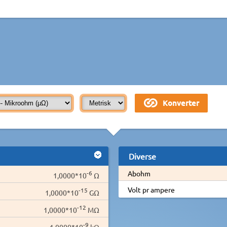
Diverse
-6
Abohm
1,0000*10
Ω
Volt pr ampere
-15
1,0000*10
GΩ
-12
1,0000*10
MΩ
-9
1,0000*10
kΩ